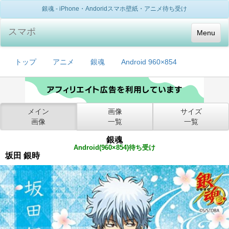
銀魂 - iPhone・Andoridスマホ壁紙・アニメ待ち受け
スマポ
Menu
トップ
アニメ
銀魂
Android 960×854
メイン
画像
サイズ
画像
一覧
一覧
銀魂
Android(960×854)待ち受け
坂田 銀時