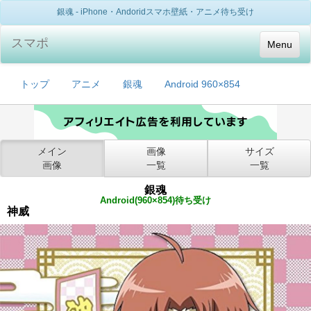
銀魂 - iPhone・Andoridスマホ壁紙・アニメ待ち受け
スマポ
Menu
トップ
アニメ
銀魂
Android 960×854
メイン
画像
サイズ
画像
一覧
一覧
銀魂
Android(960×854)待ち受け
神威