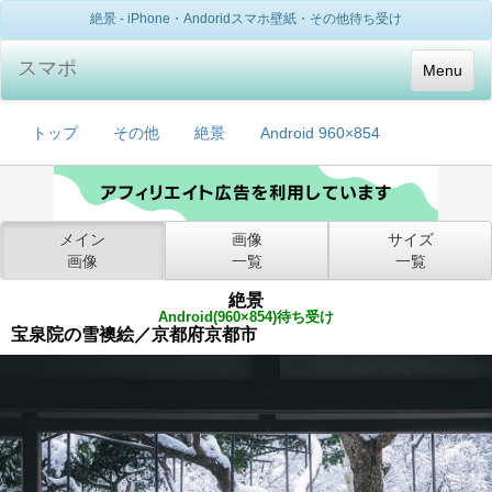
絶景 - iPhone・Andoridスマホ壁紙・その他待ち受け
スマポ
Menu
トップ
その他
絶景
Android 960×854
メイン
画像
サイズ
画像
一覧
一覧
絶景
Android(960×854)待ち受け
宝泉院の雪襖絵／京都府京都市