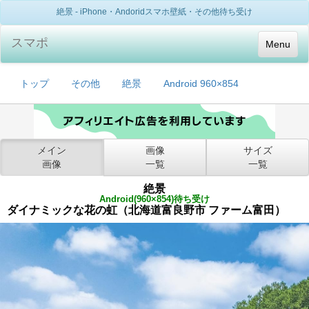
絶景 - iPhone・Andoridスマホ壁紙・その他待ち受け
スマポ
Menu
トップ
その他
絶景
Android 960×854
メイン
画像
サイズ
画像
一覧
一覧
絶景
Android(960×854)待ち受け
ダイナミックな花の虹（北海道富良野市 ファーム富田）