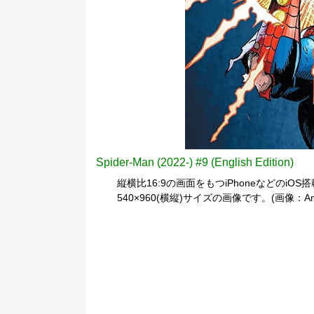
Spider-Man (2022-) #9 (English Edition)
縦横比16:9の画面をもつiPhoneなどのiOS
540×960(横縦)サイズの画像です。(画像：Am