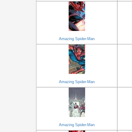
Amazing Spider-Man
Amazing Spider-Man
Amazing Spider-Man