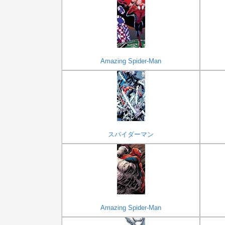
Amazing Spider-Man
スパイダーマン
Amazing Spider-Man