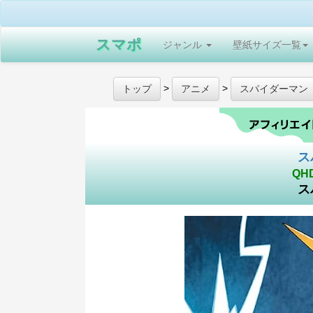
スマポ
ジャンル
壁紙サイズ一覧
>
>
トップ
アニメ
スパイダーマン
ス
QH
ス