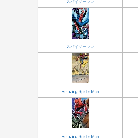
スパイダーマン
スパイダーマン
Amazing Spider-Man
Amazing Spider-Man