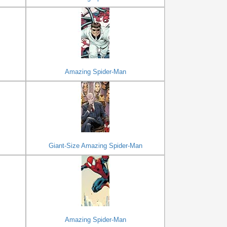
Amazing Spider-Man
Giant-Size Amazing Spider-Man
Amazing Spider-Man