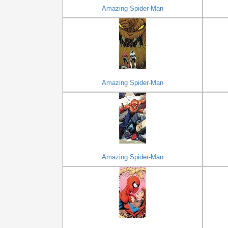
Amazing Spider-Man
Amazing Spider-Man
Amazing Spider-Man