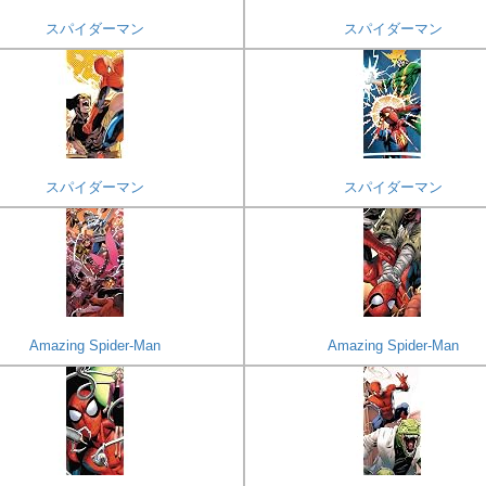
スパイダーマン
スパイダーマン
スパイダーマン
スパイダーマン
Amazing Spider-Man
Amazing Spider-Man