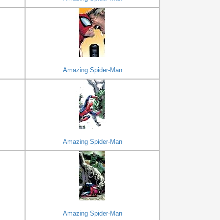
Amazing Spider-Man
Amazing Spider-Man
Amazing Spider-Man