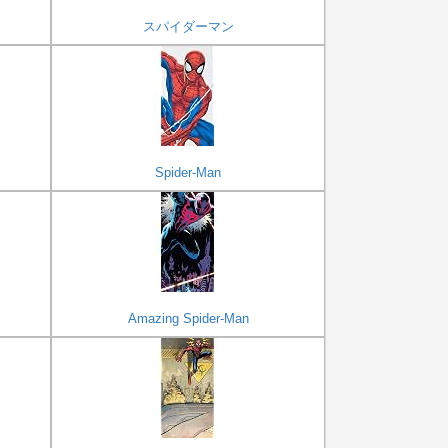
スパイダーマン
Spider-Man
Amazing Spider-Man