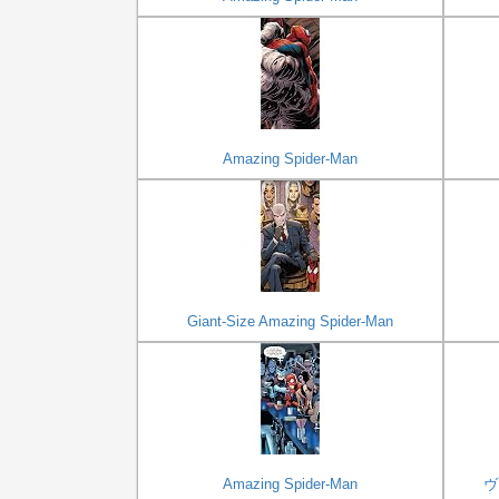
Amazing Spider-Man
Giant-Size Amazing Spider-Man
Amazing Spider-Man
ヴ