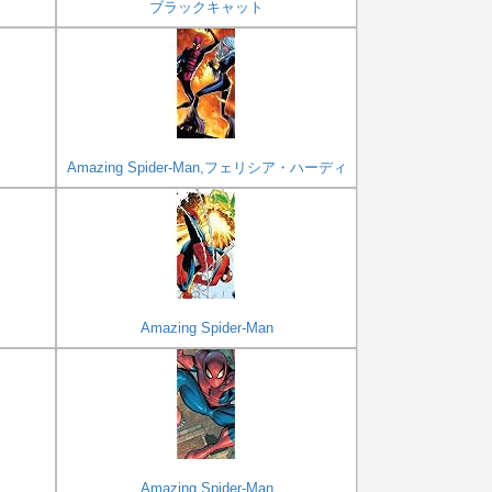
ブラックキャット
Amazing Spider-Man,フェリシア・ハーディ
Amazing Spider-Man
Amazing Spider-Man