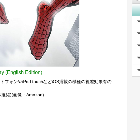
 (English Edition)
トフォンやiPod touchなどiOS搭載の機種の視差効果有の
uch等推奨)(画像：Amazon)