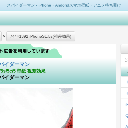
スパイダーマン - iPhone・Andoridスマホ壁紙・アニメ待ち受け
>
744×1392 iPhoneSE,5s(視差効果)
パイダーマン
E/5s/5c/5 壁紙 視差効果
パイダーマン
H
H
i
Q
A