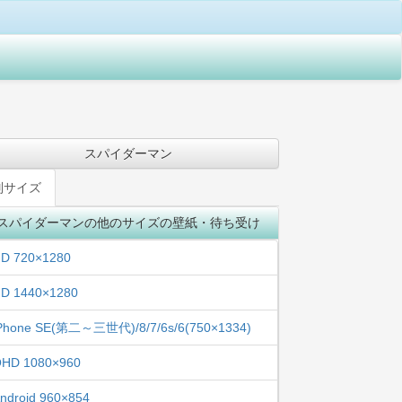
スパイダーマン
別サイズ
スパイダーマンの他のサイズの壁紙・待ち受け
D 720×1280
D 1440×1280
Phone SE(第二～三世代)/8/7/6s/6(750×1334)
HD 1080×960
ndroid 960×854