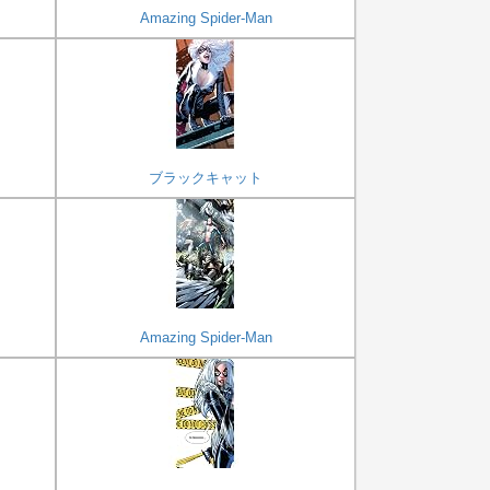
Amazing Spider-Man
ブラックキャット
Amazing Spider-Man