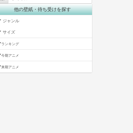
他の壁紙・待ち受けを探す
ジャンル
サイズ
ランキング
今期アニメ
来期アニメ