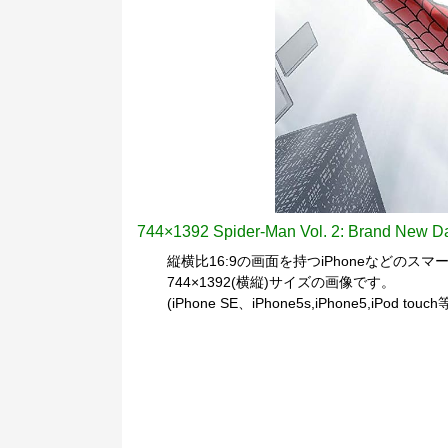
744×1392 Spider-Man Vol. 2: Brand New Day
縦横比16:9の画面を持つiPhoneなどのスマー
744×1392(横縦)サイズの画像です。
(iPhone SE、iPhone5s,iPhone5,iPod to