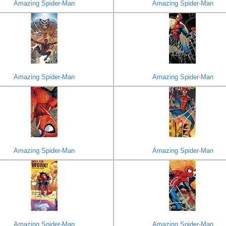
Amazing Spider-Man
Amazing Spider-Man
Amazing Spider-Man
Amazing Spider-Man
Amazing Spider-Man
Amazing Spider-Man
Amazing Spider-Man
Amazing Spider-Man