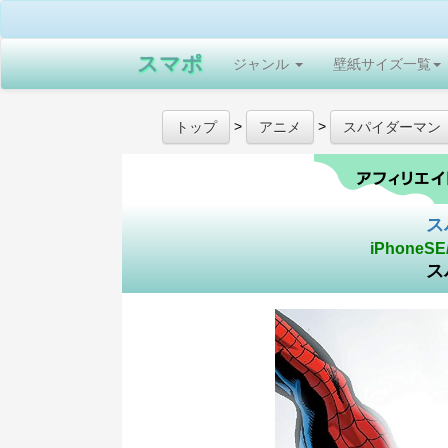
スマポ
ジャンル
壁紙サイズ一覧
>
>
トップ
アニメ
スパイダーマン
ス
iPhoneS
ス