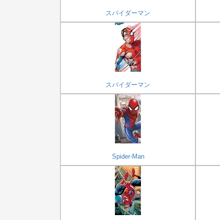
スパイダーマン
スパイダーマン
Spider-Man