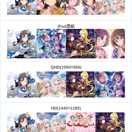
iPad壁紙
QHD(1080×960)
HD(1440×1280)