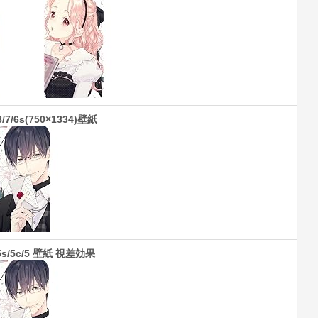
8/7/6s(750×1334)壁紙
/5s/5c/5 壁紙 視差効果