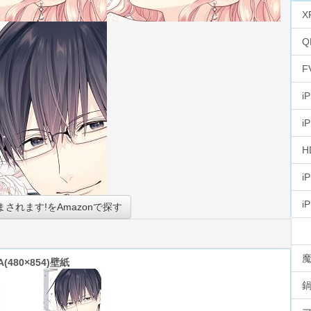
X
Q
F
i
i
H
i
i
されます!をAmazonで探す
A(480×854)壁紙