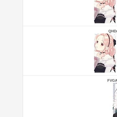
QHD
FVGA