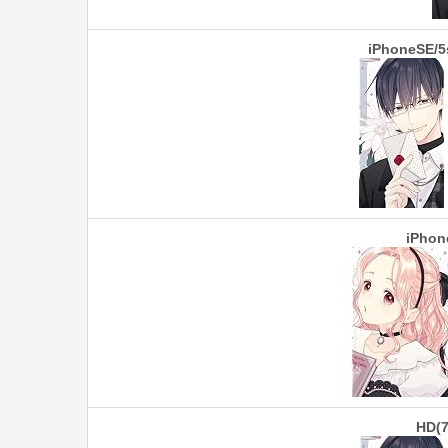
iPhoneSE/5
iPhon
HD(