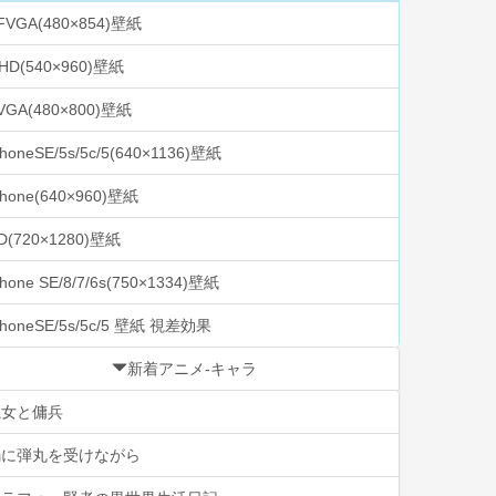
FVGA(480×854)壁紙
HD(540×960)壁紙
VGA(480×800)壁紙
PhoneSE/5s/5c/5(640×1136)壁紙
Phone(640×960)壁紙
D(720×1280)壁紙
Phone SE/8/7/6s(750×1334)壁紙
PhoneSE/5s/5c/5 壁紙 視差効果
新着アニメ-キャラ
魔女と傭兵
鍋に弾丸を受けながら