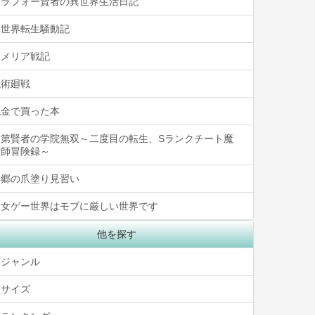
アラフォー賢者の異世界生活日記
異世界転生騒動記
ロメリア戦記
呪術廻戦
税金で買った本
落第賢者の学院無双～二度目の転生、Sランクチート魔
術師冒険録～
異郷の爪塗り見習い
乙女ゲー世界はモブに厳しい世界です
他を探す
ジャンル
サイズ