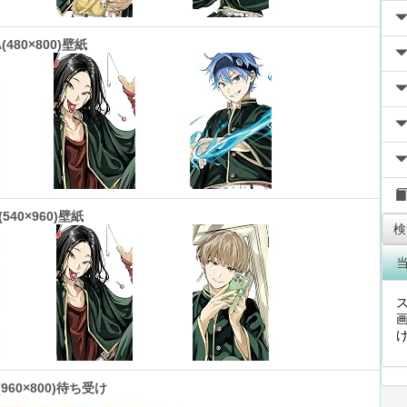
(480×800)壁紙
(540×960)壁紙
検
画
d(960×800)待ち受け