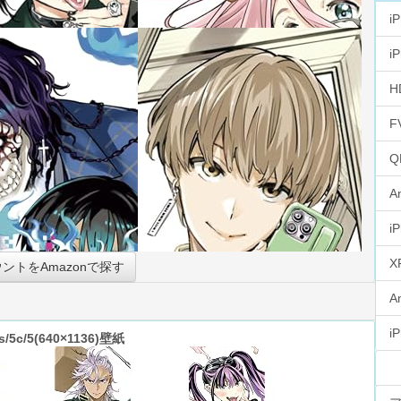
i
i
H
F
Q
A
i
X
ントをAmazonで探す
A
i
s/5c/5(640×1136)壁紙