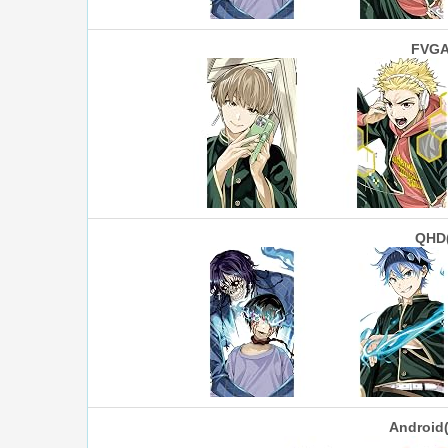
FVGA
QHD
Androi