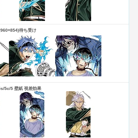
d(960×854)待ち受け
/5s/5c/5 壁紙 視差効果