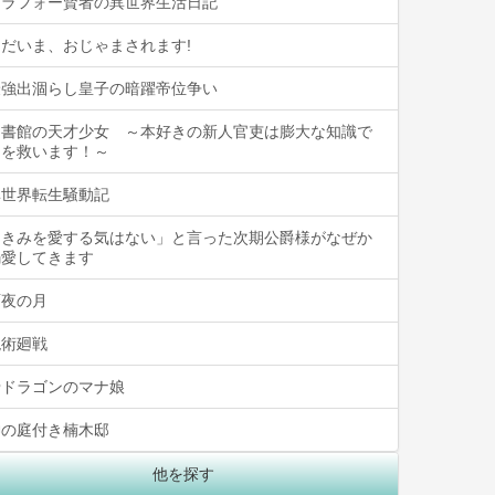
アラフォー賢者の異世界生活日記
ただいま、おじゃまされます!
最強出涸らし皇子の暗躍帝位争い
図書館の天才少女 ～本好きの新人官吏は膨大な知識で
国を救います！～
異世界転生騒動記
「きみを愛する気はない」と言った次期公爵様がなぜか
溺愛してきます
雨夜の月
呪術廻戦
骨ドラゴンのマナ娘
神の庭付き楠木邸
他を探す