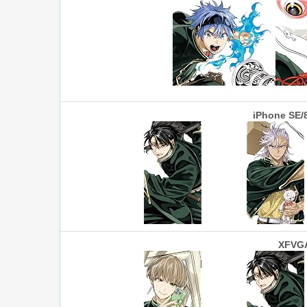
iPhone SE/
XFVG