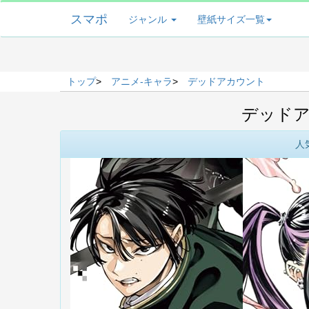
スマポ
ジャンル
壁紙サイズ一覧
トップ
>
アニメ-キャラ
>
デッドアカウント
デッドア
人