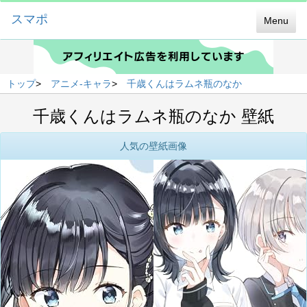
スマポ
Menu
トップ
>
アニメ-キャラ
>
千歳くんはラムネ瓶のなか
千歳くんはラムネ瓶のなか 壁紙
人気の壁紙画像