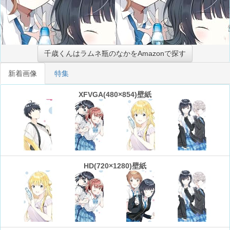
千歳くんはラムネ瓶のなかをAmazonで探す
新着画像
特集
XFVGA(480×854)壁紙
HD(720×1280)壁紙