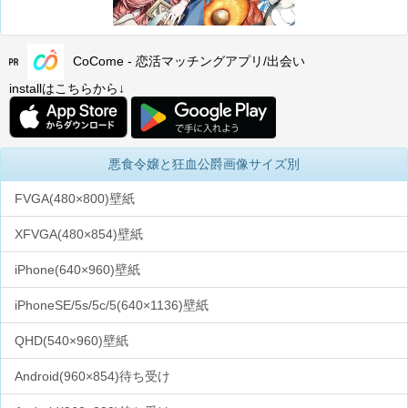
CoCome - 恋活マッチングアプリ/出会い
installはこちらから↓
悪食令嬢と狂血公爵画像サイズ別
FVGA(480×800)壁紙
XFVGA(480×854)壁紙
iPhone(640×960)壁紙
iPhoneSE/5s/5c/5(640×1136)壁紙
QHD(540×960)壁紙
Android(960×854)待ち受け