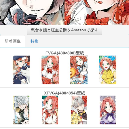
悪食令嬢と狂血公爵をAmazonで探す
新着画像
特集
FVGA(480×800)壁紙
XFVGA(480×854)壁紙