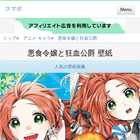
スマポ
Menu
トップ
>
アニメ-キャラ
>
悪食令嬢と狂血公爵
悪食令嬢と狂血公爵 壁紙
人気の壁紙画像