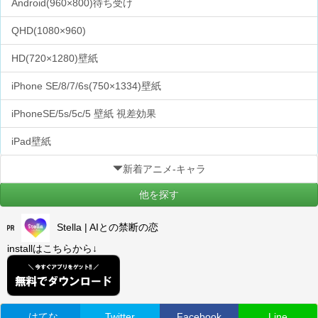
Android(960×800)待ち受け
QHD(1080×960)
HD(720×1280)壁紙
iPhone SE/8/7/6s(750×1334)壁紙
iPhoneSE/5s/5c/5 壁紙 視差効果
iPad壁紙
新着アニメ-キャラ
他を探す
Stella | AIとの禁断の恋
installはこちらから↓
はてな
Twitter
Facebook
Line