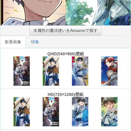
水属性の魔法使いをAmazonで探す
新着画像
特集
QHD(540×960)壁紙
HD(720×1280)壁紙