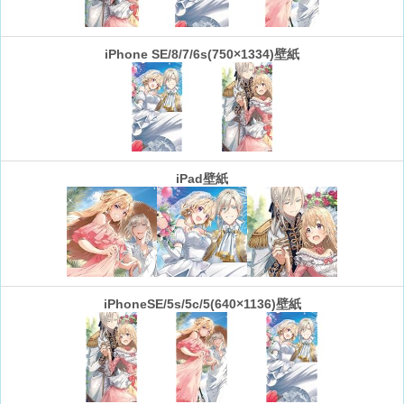
iPhone SE/8/7/6s(750×1334)壁紙
iPad壁紙
iPhoneSE/5s/5c/5(640×1136)壁紙