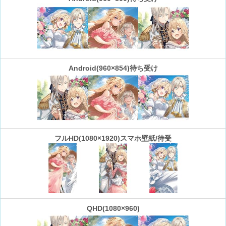
Android(960×854)待ち受け
フルHD(1080×1920)スマホ壁紙/待受
QHD(1080×960)