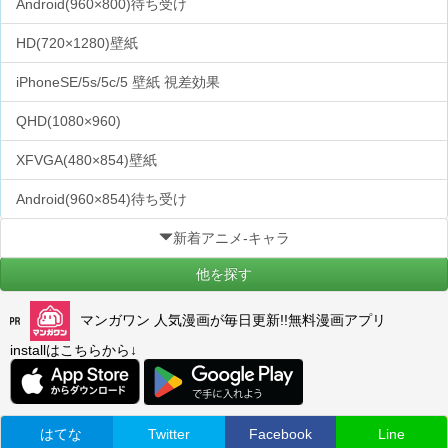
Android(960×800)待ち受け
HD(720×1280)壁紙
iPhoneSE/5s/5c/5 壁紙 視差効果
QHD(1080×960)
XFVGA(480×854)壁紙
Android(960×854)待ち受け
新着アニメ-キャラ
他を探す
マンガワン 人気漫画が毎日更新!!無料漫画アプリ
installはこちらから↓
はてな
Twitter
Facebook
Line