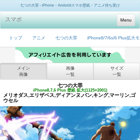
七つの大罪 - iPhone・Andoridスマホ壁紙・アニメ待ち受け
スマポ
Menu
トップ
アニメ
七つの大罪
iPhone8/7/6s/6 Plus拡
メイン
画像
サイズ
画像
一覧
一覧
七つの大罪
iPhone8,7,6 Plus 壁紙 拡大(1125×2001)
メリオダス,エリザベス,ディアンヌ,バン,キング,マーリン,ゴ
ウセル