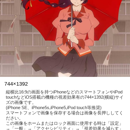
744×1392
縦横比16:9の画面を持つiPhoneなどのスマートフォンやiPod
touchなどiOS搭載の機種の視差効果有の744×1392(横縦)サイ
ズの画像です。
(iPhone SE、iPhone5s,iPhone5,iPod touch等推奨)
スマートフォンで画像を保存する場合は画像を長押ししてく
ださい。
この画像をホームまたはロック画面に使用する時は「設定」
→「一般」→「アクセシビリティ」→「視差効果を減らす」