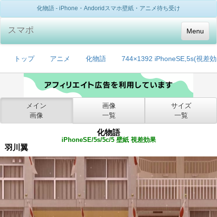
化物語 - iPhone・Andoridスマホ壁紙・アニメ待ち受け
スマポ
Menu
トップ
アニメ
化物語
744×1392 iPhoneSE,5s(視差
メイン
画像
サイズ
画像
一覧
一覧
化物語
iPhoneSE/5s/5c/5 壁紙 視差効果
羽川翼