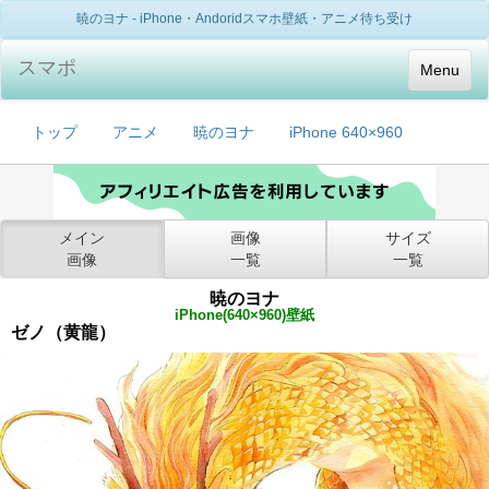
暁のヨナ - iPhone・Andoridスマホ壁紙・アニメ待ち受け
スマポ
Menu
トップ
アニメ
暁のヨナ
iPhone 640×960
メイン
画像
サイズ
画像
一覧
一覧
暁のヨナ
iPhone(640×960)壁紙
ゼノ（黄龍）