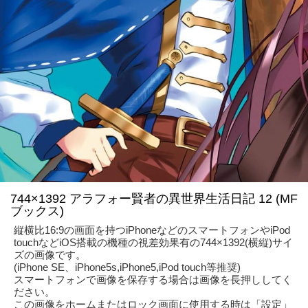
744×1392 アラフォー賢者の異世界生活日記 12 (MF
ブックス)
縦横比16:9の画面を持つiPhoneなどのスマートフォンやiPod
touchなどiOS搭載の機種の視差効果有の744×1392(横縦)サイ
ズの画像です。
(iPhone SE、iPhone5s,iPhone5,iPod touch等推奨)
スマートフォンで画像を保存する場合は画像を長押ししてく
ださい。
この画像をホームまたはロック画面に使用する時は「設定」