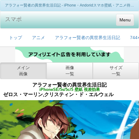
アラフォー賢者の異世界生活日記 - iPhone・Andoridスマホ壁紙・アニメ待ち受け
スマポ
Menu
トップ
アニメ
アラフォー賢者の異世界生活日記
744
メイン
画像
サイズ
画像
一覧
一覧
アラフォー賢者の異世界生活日記
iPhoneSE/5s/5c/5 壁紙 視差効果
ゼロス・マーリン,クリスティン・ド・エルウェル