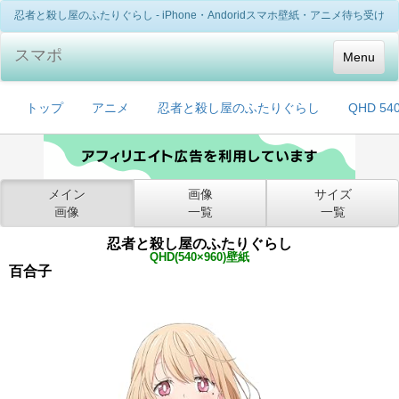
忍者と殺し屋のふたりぐらし - iPhone・Andoridスマホ壁紙・アニメ待ち受け
スマポ
Menu
トップ
アニメ
忍者と殺し屋のふたりぐらし
QHD 54
メイン
画像
サイズ
画像
一覧
一覧
忍者と殺し屋のふたりぐらし
QHD(540×960)壁紙
百合子