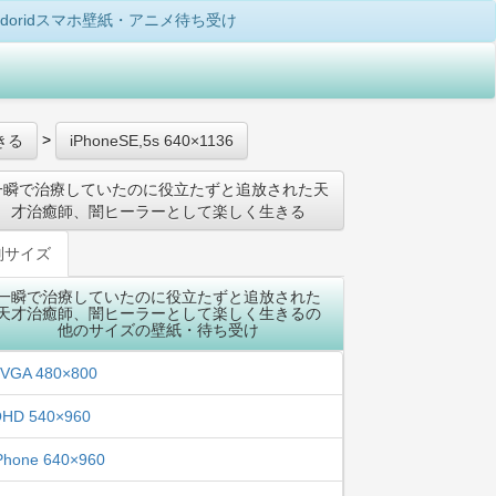
doridスマホ壁紙・アニメ待ち受け
>
きる
iPhoneSE,5s 640×1136
一瞬で治療していたのに役立たずと追放された天
才治癒師、闇ヒーラーとして楽しく生きる
別サイズ
一瞬で治療していたのに役立たずと追放された
天才治癒師、闇ヒーラーとして楽しく生きるの
他のサイズの壁紙・待ち受け
VGA 480×800
HD 540×960
Phone 640×960