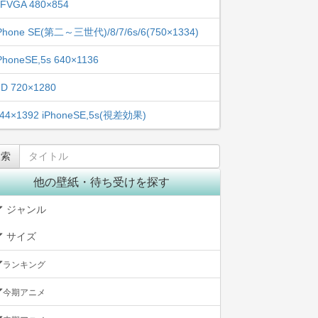
FVGA 480×854
Phone SE(第二～三世代)/8/7/6s/6(750×1334)
PhoneSE,5s 640×1136
D 720×1280
44×1392 iPhoneSE,5s(視差効果)
他の壁紙・待ち受けを探す
ジャンル
サイズ
ランキング
今期アニメ