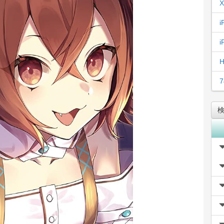
X
i
i
H
7