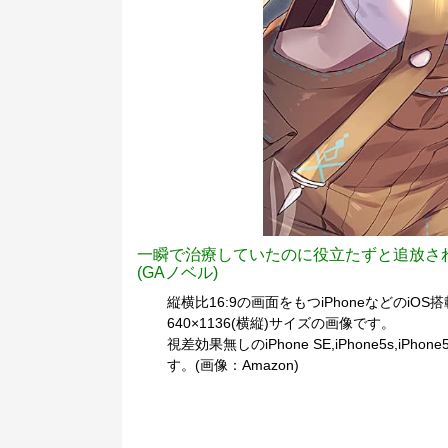
一瞬で治療していたのに役立たずと追放さ
(GAノベル)
縦横比16:9の画面をもつiPhoneなどのiOS
640×1136(横縦)サイズの画像です。
視差効果無しのiPhone SE,iPhone5s,iP
す。(画像：Amazon)