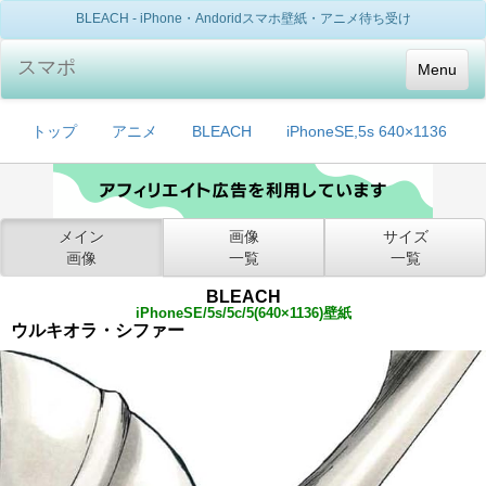
BLEACH - iPhone・Andoridスマホ壁紙・アニメ待ち受け
スマポ
Menu
トップ
アニメ
BLEACH
iPhoneSE,5s 640×1136
メイン
画像
サイズ
画像
一覧
一覧
BLEACH
iPhoneSE/5s/5c/5(640×1136)壁紙
ウルキオラ・シファー