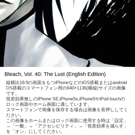
Bleach, Vol. 40: The Lust (English Edition)
縦横比16:9の画面をもつiPhoneなどのiOS搭載またはandroid
OS搭載のスマートフォン用の640×1136(横縦)サイズの画像
です。
視差効果無しのiPhone SE,iPhone5s,iPhone5やiPod touchの
ロック画面やホーム画面に適しています。
スマートフォンで画像を保存する場合は画像を長押ししてく
ださい。
この画像をホームまたはロック画面に使用する時は「設定」
→「一般」→「アクセシビリティ」→「視差効果を減らす」
を「オン」にしてください。