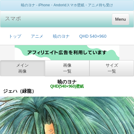
暁のヨナ - iPhone・Andoridスマホ壁紙・アニメ待ち受け
スマポ
Menu
トップ
アニメ
暁のヨナ
QHD 540×960
メイン
画像
サイズ
画像
一覧
一覧
暁のヨナ
QHD(540×960)壁紙
ジェハ（緑龍）