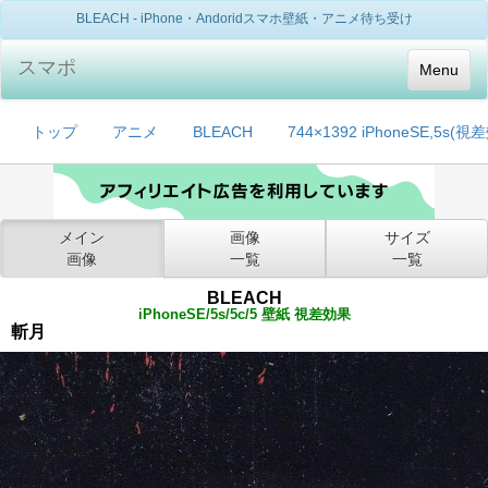
BLEACH - iPhone・Andoridスマホ壁紙・アニメ待ち受け
スマポ
Menu
トップ
アニメ
BLEACH
744×1392 iPhoneSE,5s(視
メイン
画像
サイズ
画像
一覧
一覧
BLEACH
iPhoneSE/5s/5c/5 壁紙 視差効果
斬月