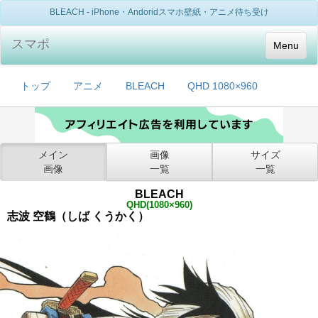
BLEACH - iPhone・Andoridスマホ壁紙・アニメ待ち受け
スマポ
Menu
トップ
アニメ
BLEACH
QHD 1080×960
メイン
画像
サイズ
画像
一覧
一覧
BLEACH
QHD(1080×960)
志波 空鶴（しば くうかく）