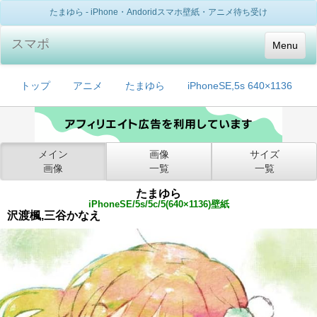
たまゆら - iPhone・Andoridスマホ壁紙・アニメ待ち受け
スマポ
Menu
トップ
アニメ
たまゆら
iPhoneSE,5s 640×1136
メイン
画像
サイズ
画像
一覧
一覧
たまゆら
iPhoneSE/5s/5c/5(640×1136)壁紙
沢渡楓,三谷かなえ