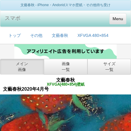
文藝春秋 - iPhone・Andoridスマホ壁紙・その他待ち受け
スマポ
Menu
トップ
その他
文藝春秋
XFVGA 480×854
メイン
画像
サイズ
画像
一覧
一覧
文藝春秋
XFVGA(480×854)壁紙
文藝春秋2020年4月号