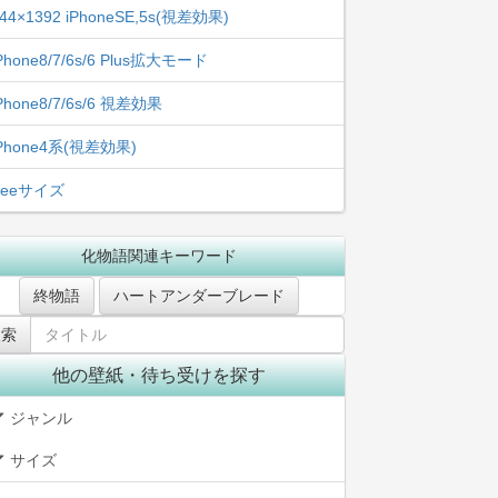
44×1392 iPhoneSE,5s(視差効果)
Phone8/7/6s/6 Plus拡大モード
Phone8/7/6s/6 視差効果
iPhone4系(視差効果)
freeサイズ
化物語関連キーワード
終物語
ハートアンダーブレード
他の壁紙・待ち受けを探す
ジャンル
サイズ