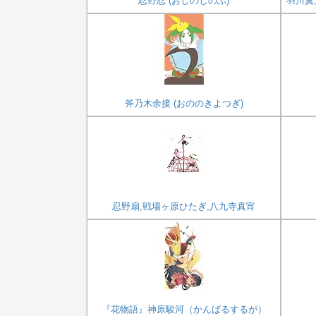
忍野忍 (おしのしのぶ)
羽川翼
斧乃木余接 (おののきよつぎ)
忍野扇,戦場ヶ原ひたぎ,八九寺真宵
『花物語』神原駿河（かんばるするが）