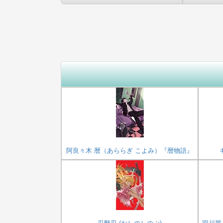
阿良々木 暦（あららぎ こよみ）『暦物語』