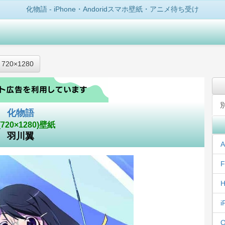
化物語 - iPhone・Andoridスマホ壁紙・アニメ待ち受け
 720×1280
化物語
(720×1280)壁紙
羽川翼
A
F
H
i
Q