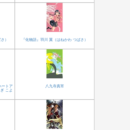
ばさ）
『化物語』羽川 翼（はねかわ つばさ）
ハートア
八九寺真宵
ぎ こよ