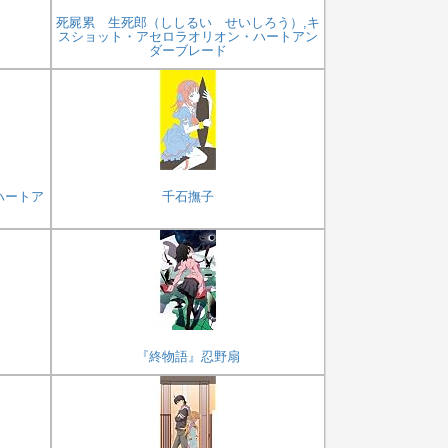
死屍累 生死郎（ししるい せいしろう）,キ
スショット・アセロラオリオン・ハートアン
ダーブレード
ハートア
千石撫子
『終物語』忍野扇