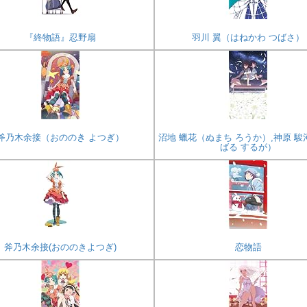
『終物語』忍野扇
羽川 翼（はねかわ つばさ）
斧乃木余接（おののき よつぎ）
沼地 蠟花（ぬまち ろうか）,神原 駿
ばる するが）
斧乃木余接(おののきよつぎ)
恋物語