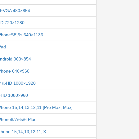
FVGA 480×854
D 720×1280
PhoneSE,5s 640×1136
Pad
ndroid 960×854
Phone 640×960
フルHD 1080×1920
HD 1080×960
Phone 15,14,13,12,11 [Pro Max, Max]
Phone8/7/6s/6 Plus
phone 15,14,13,12,11,Ⅹ