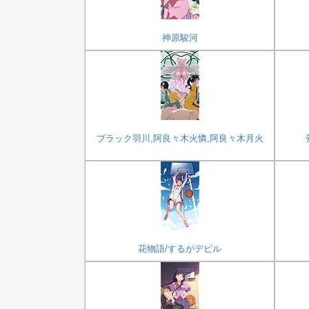
神原駿河
ブラック羽川,阿良々木火憐,阿良々木月火
花物語/するがデビル