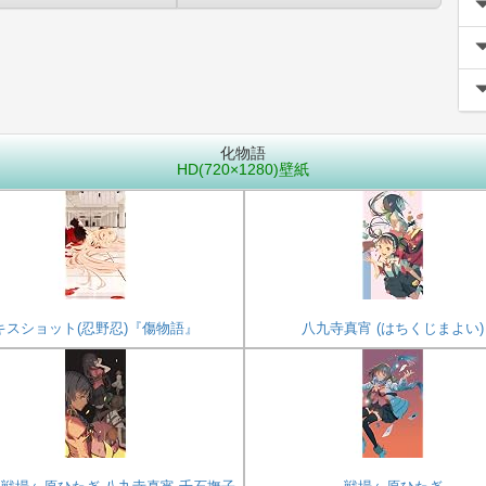
化物語
HD(720×1280)壁紙
キスショット(忍野忍)『傷物語』
八九寺真宵 (はちくじまよい)