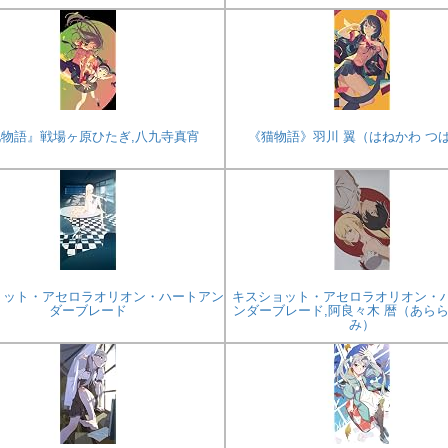
物語』戦場ヶ原ひたぎ,八九寺真宵
《猫物語》羽川 翼（はねかわ つ
ョット・アセロラオリオン・ハートアン
キスショット・アセロラオリオン・
ダーブレード
ンダーブレード,阿良々木 暦（あらら
み）