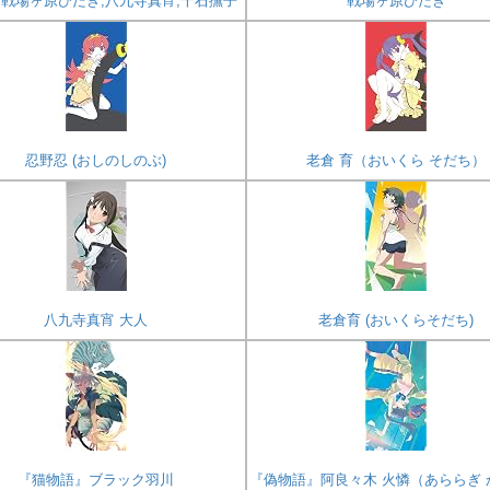
,戦場ヶ原ひたぎ,八九寺真宵,千石撫子
戦場ヶ原ひたぎ
忍野忍 (おしのしのぶ)
老倉 育（おいくら そだち）
八九寺真宵 大人
老倉育 (おいくらそだち)
『猫物語』ブラック羽川
『偽物語』阿良々木 火憐（あららぎ 