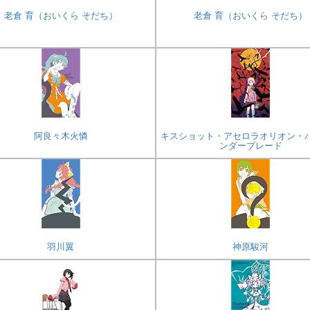
老倉 育（おいくら そだち）
老倉 育（おいくら そだち）
阿良々木火憐
キスショット・アセロラオリオン・
ンダーブレード
羽川翼
神原駿河