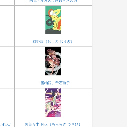
阿良々木月火 , 阿良々木火憐
忍野扇（おしの おうぎ）
「囮物語」千石撫子
かれん）
阿良々木 月火（あららぎ つきひ）