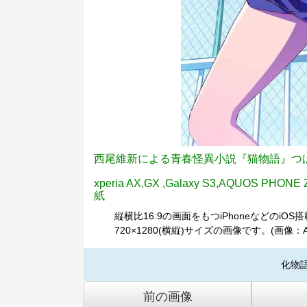
西尾維新による青春怪異小説『猫物語』つ
xperia AX,GX ,Galaxy S3,AQUOS 
紙
縦横比16:9の画面をもつiPhoneなどのiOS
720×1280(横縦)サイズの画像です。(画像：Am
化物
前の画像