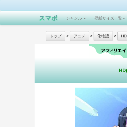
スマポ
ジャンル
壁紙サイズ一覧
>
>
>
トップ
アニメ
化物語
HD
HD