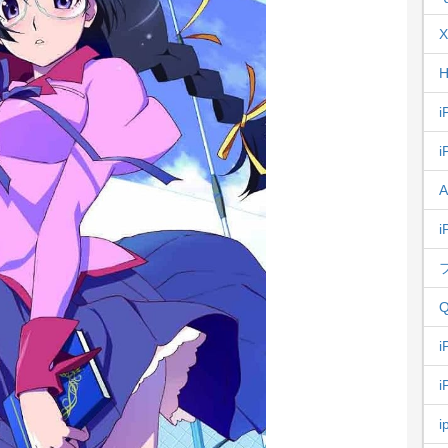
X
H
i
i
A
i
Q
i
i
i