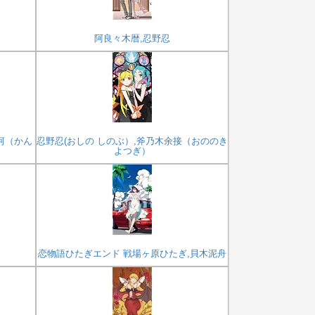
阿良々木暦,忍野忍
河（かん
忍野忍(おしの しのぶ）,斧乃木余接（おののき
よつぎ）
恋物語ひたぎエンド 戦場ヶ原ひたぎ,貝木泥舟