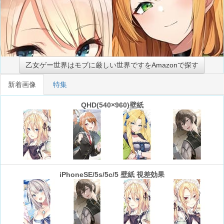
乙女ゲー世界はモブに厳しい世界ですをAmazonで探す
新着画像
特集
QHD(540×960)壁紙
iPhoneSE/5s/5c/5 壁紙 視差効果